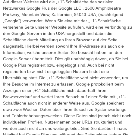
Auf dieser Website wird die „+1“-Schaltfläche des sozialen
Netzwerkes Google Plus der Google LLC., 1600 Amphitheatre
Parkway, Mountain View, Kalifornien, 94043 USA, (nachfolgend
„Google“) verwendet. Wenn Sie eine mit der „+1“-Schaltfläche
versehene Seite unserer Website aufrufen, wird eine Verbindung zu
den Google-Servern in den USA hergestellt und dabei die
Schaltfläche durch Mitteilung an Ihren Browser auf der Seite
dargestellt. Hierbei werden sowohl Ihre IP-Adresse als auch die
Information, welche unserer Seiten Sie besucht haben, an den
Google-Server übermittelt. Dies gilt unabhängig davon, ob Sie bei
Google Plus registriert bzw. eingeloggt sind. Auch bei nicht
registrierten bzw. nicht eingeloggten Nutzern findet eine
Übermittlung statt. Die „+1“-Schaltfläche wird nicht verwendet, um
Ihre Besuche im Internet zu erfassen. Google protokolliert beim
Anzeigen einer „+1“-Schaltfläche nicht dauerhaft Ihren
Browserverlauf und wertet Ihren Besuch auf einer Seite mit „+1“-
Schaltfläche auch nicht in anderer Weise aus. Google speichert
etwa zwei Wochen Daten über Ihren Besuch zu Systemwartungs-
und Fehlerbehebungszwecken. Diese Daten sind jedoch nicht nach
individuellen Profilen, Nutzernamen oder URLs strukturiert und
werden auch nicht an uns weitergeleitet. Sind Sie darüber hinaus
Mitglied bei Google Plus und während des Zeitpunktes, indem Sie