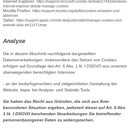
Internet Explorer:
https://support.microsoft.com/de-de/help/17442/windows-
internet-explorer-delete-manage-cookies
Mozilla Firefox:
https://support.mozilla.org/de/kb/cookies-erlauben-und-
ablehnen
Safari:
https://support.apple.com/de-de/guide/safari/manage-cookies-and-
website-data-sfri11471/mac
Analyse
Die in diesem Abschnitt nachfolgend dargestellten
Datenverarbeitungen, insbesondere das Setzen von Cookies,
erfolgen auf Grundlage des Art. 6 Abs. 1 lit. f DSGVO aus unserem
überwiegenden berechtigten Interesse:
- an der bedarfsgerechten und zielgerichteten Gestaltung der
Website, bspw. bei Analyse- und Statistik-Tools
Sie haben das Recht aus Gründen, die sich aus Ihrer
besonderen Situation ergeben, jederzeit dieser auf Art. 6 Abs.
1 lit. f DSGVO beruhenden Verarbeitungen Sie betreffender
personenbezogener Daten zu widersprechen.