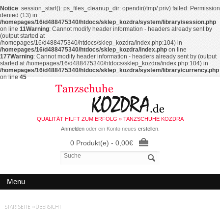
Notice
: session_start(): ps_files_cleanup_dir: opendir(/tmp/.priv) failed: Permission
denied (13) in
/homepages/16/d488475340/htdocs/sklep_kozdra/system/library/session.php
on line
11
Warning
: Cannot modify header information - headers already sent by
(output started at
/homepages/16/d488475340/htdocs/sklep_kozdra/index.php:104) in
/homepages/16/d488475340/htdocs/sklep_kozdra/index.php
on line
177
Warning
: Cannot modify header information - headers already sent by (output
started at /homepages/16/d488475340/htdocs/sklep_kozdra/index.php:104) in
/homepages/16/d488475340/htdocs/sklep_kozdra/system/library/currency.php
on line
45
QUALITÄT HILFT ZUM ERFOLG » TANZSCHUHE KOZDRA
Anmelden
oder ein Konto neues
erstellen
.
0 Produkt(e) - 0,00€
Menu
STARTSEITE
»
ÜBERSICHT