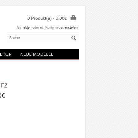
0 Produkt(e) - 0,00€
Anmelden
oder ein Konto neues
erstellen
.
EHÖR
NEUE MODELLE
rz
0€