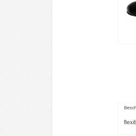
Besch
flex