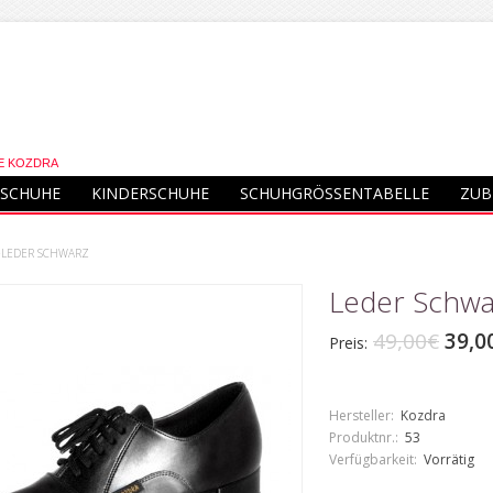
E KOZDRA
SCHUHE
KINDERSCHUHE
SCHUHGRÖSSENTABELLE
ZUB
»
LEDER SCHWARZ
Leder Schwa
49,00€
39,0
Preis:
Hersteller:
Kozdra
Produktnr.:
53
Verfügbarkeit:
Vorrätig