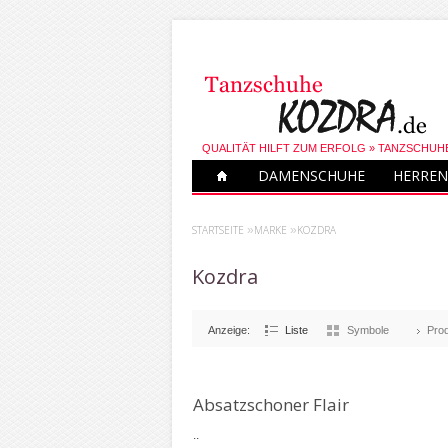
QUALITÄT HILFT ZUM ERFOLG » TANZSCHUH
DAMENSCHUHE
HERREN
STARTSEITE
»
MARKE
»
KOZDRA
Kozdra
Anzeige:
Liste
Symbole
Prod
Absatzschoner Flair
..