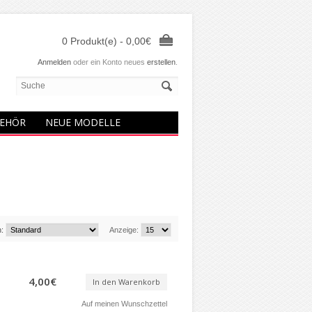
0 Produkt(e) - 0,00€
Anmelden
oder ein Konto neues
erstellen
.
EHÖR
NEUE MODELLE
h:
Anzeige:
4,00€
In den Warenkorb
Auf meinen Wunschzettel