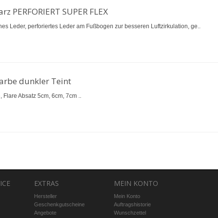
warz PERFORIERT SUPER FLEX
hes Leder, perforiertes Leder am Fußbogen zur besseren Luftzirkulation, ge..
farbe dunkler Teint
e, Flare Absatz 5cm, 6cm, 7cm ..
ICE
EXTRAS
MEIN KONTO
Hersteller
Mein Konto
Geschenkgutscheine
Auftragshistorie
Angebote
Wunschzettel