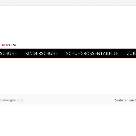
E KOZDRA
SCHUHE
KINDERSCHUHE
SCHUHGRÖSSENTABELLE
ZUB
uktvergleich (0)
Sortieren nac