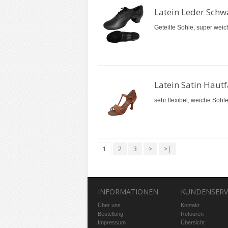
Latein Leder Sch
Geteilte Sohle, super weic
Latein Satin Haut
sehr flexibel, weiche Sohl
1
2
3
>
>|
INFORMATIONEN
KUNDENSERV
Über uns
Kontakt
Bestellung
Retouren
Impressum
Übersicht