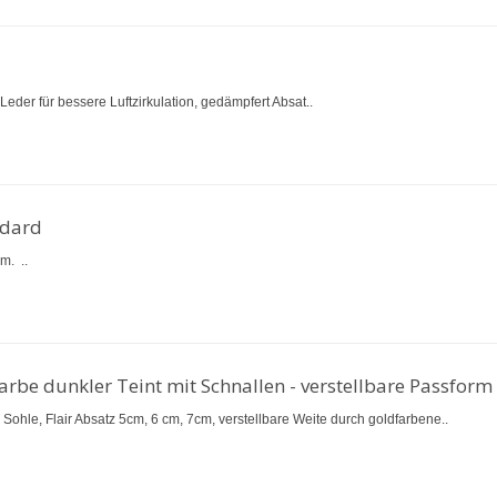
 Leder für bessere Luftzirkulation, gedämpfert Absat..
ndard
m. ..
arbe dunkler Teint mit Schnallen - verstellbare Passform
e Sohle, Flair Absatz 5cm, 6 cm, 7cm, verstellbare Weite durch goldfarbene..